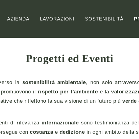
AZIENDA
LAVORAZIONI
SOSTENIBILITÀ
P
Progetti ed Eventi
erso la
sostenibilità ambientale
, non solo attraver
promuovono il
rispetto per l'ambiente
e la
valorizzaz
tive che riflettono la sua visione di un futuro più
verde 
enti di rilevanza
internazionale
sono testimonianza del
persegue con
costanza
e
dedizione
in ogni ambito della su