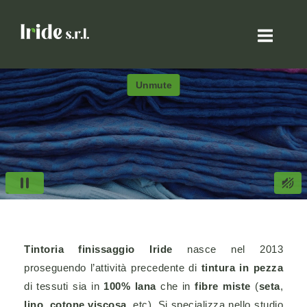
Passa
Home
al
contenuto
Tintoria finissaggio
Iride
nasce nel 2013
proseguendo l’attività precedente di
tintura in pezza
di tessuti sia in
100% lana
che in
fibre miste
(
seta
,
lino
,
cotone
,
viscosa
, etc). Si specializza nello studio